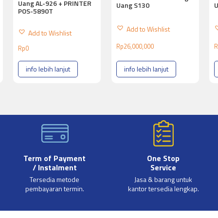
Uang AL-926 + PRINTER
Uang S130
U
POS-5890T
Add to Wishlist
Add to Wishlist
Rp
26,000,000
R
Rp
0
info lebih lanjut
info lebih lanjut
Term of Payment
One Stop
/ Instalment
Service
Tersedia metode
Jasa & barang untuk
pembayaran termin.
kantor tersedia lengkap.