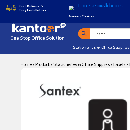
Skip
Skip
Fast Delivery &
Easy Installation
to
to
Various Choices
main
footer
content
One Stop Office Solution
Stationeries & Office Supplies
Home
/
Product
/
Stationeries & Office Supplies
/
Labels -