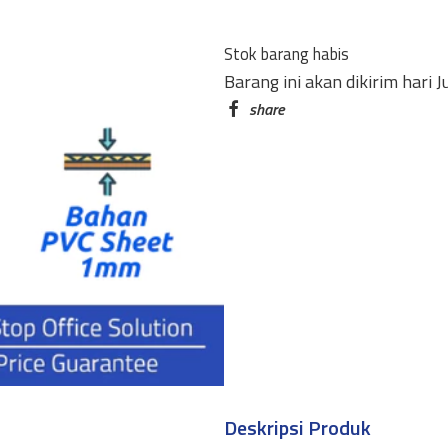
LMS-
35C
Stok barang habis
MEDIUM
Barang ini akan dikirim hari 
WARNA
quantity
Deskripsi Produk