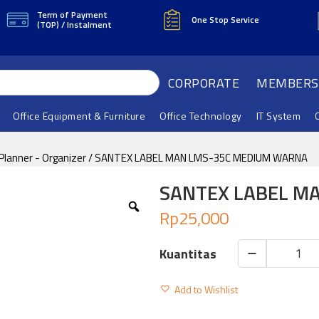
Term of Payment
One Stop Service
(TOP) / Instalment
CORPORATE
MEMBERS
Office Equipment & Furniture
Office Technology
IT System
 Planner - Organizer
/ SANTEX LABEL MAN LMS-35C MEDIUM WARNA
SANTEX LABEL M
Rp
25,000
SANTEX
LABEL
Add to Wishlist
MAN