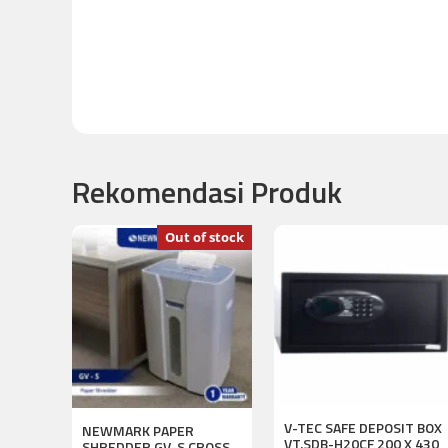
Rekomendasi Produk
Out of stock
V-TEC SAFE DEPOSIT BOX
NEWMARK PAPER
VT.SDB-H20CF 200 X 430
SHREDDER GV-S CROSS