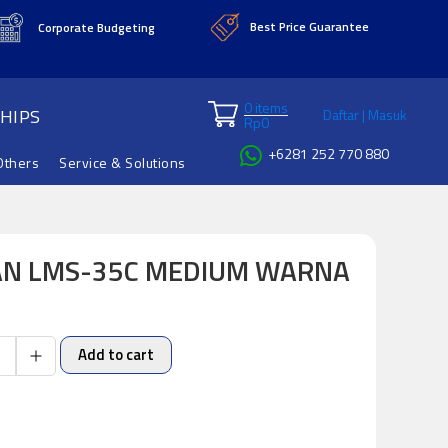
Best Price Guarantee
Corporate Budgeting
0 items
HIPS
Daftar | Masuk
Rp
0
+6281 252 770 880
Others
Service & Solutions
AN LMS-35C MEDIUM WARNA
Add to cart