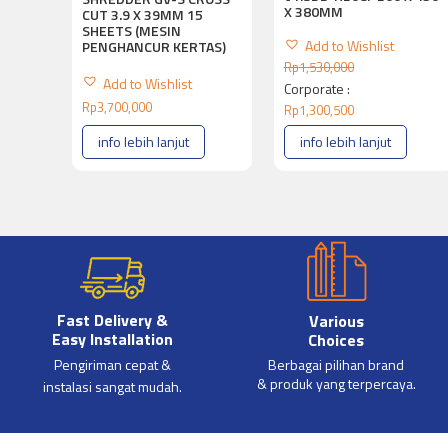
X 380MM
CUT 3.9 X 39MM 15
SHEETS (MESIN
Add to Wishlist
PENGHANCUR KERTAS)
Rp
1,530,000
Add to Wishlist
Corporate :
Rp
3,700,000
Rp
1,300,500
info lebih lanjut
info lebih lanjut
Fast Delivery &
Various
Easy Installation
Choices
Pengiriman cepat &
Berbagai pilihan brand
& produk yang terpercaya.
instalasi sangat mudah.