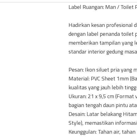
Label Ruangan: Man / Toilet 
​Hadirkan kesan profesional d
dengan label penanda toilet 
memberikan tampilan yang le
standar interior gedung masa 
​Pesan: Ikon siluet pria yan
Material: PVC Sheet 1mm (Ba
kualitas yang jauh lebih ting
​Ukuran: 21 x 9,5 cm (Format 
bagian tengah daun pintu atau
​Desain: Latar belakang Hita
Style), memastikan informasi t
​Keunggulan: Tahan air, taha