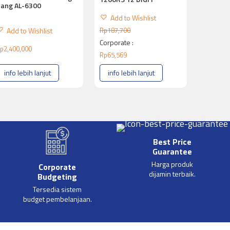
ang AL-6300
Add to Wishlist
Add to Wishlist
Rp
187,700
Corporate :
p
2,400,000
Rp
65,569
info lebih lanjut
info lebih lanjut
Best Price
Guarantee
Harga produk
Corporate
dijamin terbaik.
Budgeting
Tersedia sistem
budget pembelanjaan.