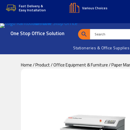
Skip
Skip
Fast Delivery &
Various Choices
Easy Installation
to
to
main
footer
content
One Stop Office Solution
Stationeries & Office Supplies
Home
/
Product
/
Office Equipment & Furniture
/
Paper Ma