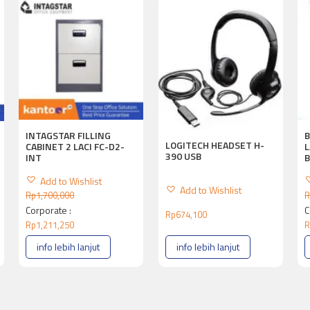
INTAGSTAR FILLING
LOGITECH HEADSET H-
CABINET 2 LACI FC-D2-
L
390 USB
INT
Add to Wishlist
Add to Wishlist
Rp
1,700,000
R
Corporate :
C
Rp
674,100
Rp
1,211,250
R
info lebih lanjut
info lebih lanjut