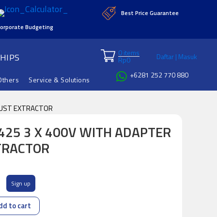
Best Price Guarantee
orporate Budgeting
0 items
HIPS
Daftar | Masuk
Rp
0
+6281 252 770 880
Others
Service & Solutions
 DUST EXTRACTOR
425 3 X 400V WITH ADAPTER
TRACTOR
Sign up
dd to cart