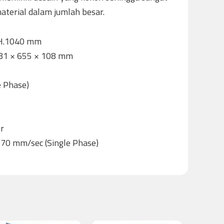
terial dalam jumlah besar.
x H.1040 mm
 781 × 655 × 108 mm
e Phase)
er
170 mm/sec (Single Phase)