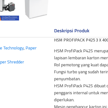
Deskripsi Produk
HSM PROFIPACK P425 3 X 4
ce Technology
,
Paper
HSM ProfiPack P425 merupa
lapisan lembaran karton men
per Shredder
Rol pemotong yang kuat dapa
Fungsi turbo yang sudah teri
penyumbatan.
HSM ProfiPack P425 dibuat d
penggaris internal untuk me
diperlukan.
Mesin penghancur karton ini 