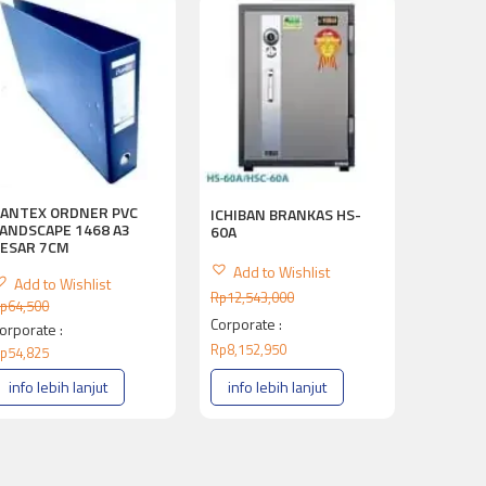
BANTEX ORDNER PVC
ICHIBAN BRANKAS HS-
ANDSCAPE 1468 A3
60A
BESAR 7CM
Add to Wishlist
Add to Wishlist
Rp
12,543,000
p
64,500
Corporate :
orporate :
Rp
8,152,950
p
54,825
info lebih lanjut
info lebih lanjut