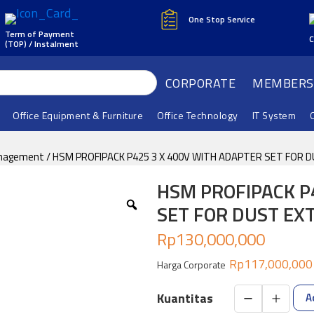
One Stop Service
Term of Payment
C
(TOP) / Instalment
CORPORATE
MEMBERS
Office Equipment & Furniture
Office Technology
IT System
nagement
/ HSM PROFIPACK P425 3 X 400V WITH ADAPTER SET FOR
HSM PROFIPACK P
SET FOR DUST EX
Rp
130,000,000
Rp
117,000,000
Harga Corporate
A
HSM