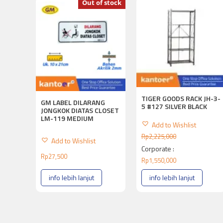
Out of stock
TIGER GOODS RACK JH-3-
GM LABEL DILARANG
5 #127 SILVER BLACK
JONGKOK DIATAS CLOSET
LM-119 MEDIUM
Add to Wishlist
Rp
2,225,000
Add to Wishlist
Corporate :
Rp
27,500
Rp
1,550,000
info lebih lanjut
info lebih lanjut