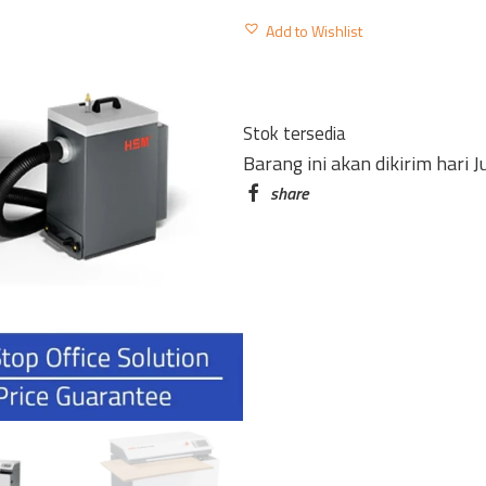
PROFIPACK
Add to Wishlist
P425
3
X
Stok tersedia
400V
Barang ini akan dikirim hari 
WITH
ADAPTER
SET
FOR
DUST
EXTRACTOR
quantity