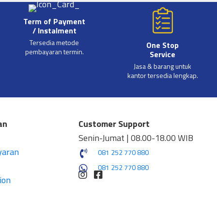
Term of Payment
/ Instalment
Tersedia metode
One Stop
pembayaran termin.
Service
Jasa & barang untuk
kantor tersedia lengkap.
an
Customer Support
Senin-Jumat | 08.00-18.00 WIB
yaran
081 252 770 880
081 252 770 880
ion