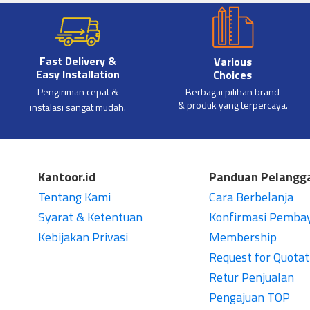
Fast Delivery &
Various
Easy Installation
Choices
Pengiriman cepat &
Berbagai pilihan brand
& produk yang terpercaya.
instalasi sangat mudah.
Kantoor.id
Panduan Pelangg
Tentang Kami
Cara Berbelanja
Syarat & Ketentuan
Konfirmasi Pemba
Kebijakan Privasi
Membership
Request for Quotat
Retur Penjualan
Pengajuan TOP