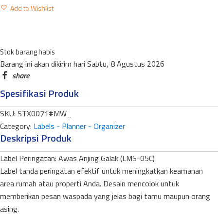
LABEL
Add to Wishlist
AWAS
ANJING
GALAK
Stok barang habis
LMS-
Barang ini akan dikirim hari Sabtu, 8 Agustus 2026
05C
MEDIUM
Spesifikasi Produk
WARNA
quantity
SKU:
STX0071#MW_
Category:
Labels - Planner - Organizer
Deskripsi Produk
​Label Peringatan: Awas Anjing Galak (LMS-05C)
​Label tanda peringatan efektif untuk meningkatkan keamanan
area rumah atau properti Anda. Desain mencolok untuk
memberikan pesan waspada yang jelas bagi tamu maupun orang
asing.