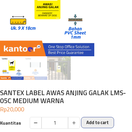
SANTEX LABEL AWAS ANJING GALAK LMS-
05C MEDIUM WARNA
Rp
20,000
Add to cart
SANTEX