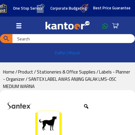
Skip
Skip
Best Price Guarantee
One Stop Service
Corporate Budgeting
to
to
main
footer
0
content
Daftar | Masuk
Home
/
Product
/
Stationeries & Office Supplies
/
Labels - Planner
- Organizer
/ SANTEX LABEL AWAS ANJING GALAK LMS-05C
MEDIUM WARNA