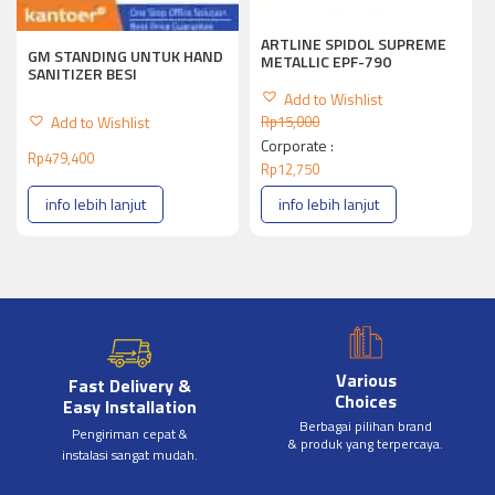
ARTLINE SPIDOL SUPREME
GM STANDING UNTUK HAND
METALLIC EPF-790
SANITIZER BESI
Add to Wishlist
Add to Wishlist
Rp
15,000
Corporate :
Rp
479,400
Rp
12,750
info lebih lanjut
info lebih lanjut
Various
Fast Delivery &
Choices
Easy Installation
Berbagai pilihan brand
Pengiriman cepat &
& produk yang terpercaya.
instalasi sangat mudah.