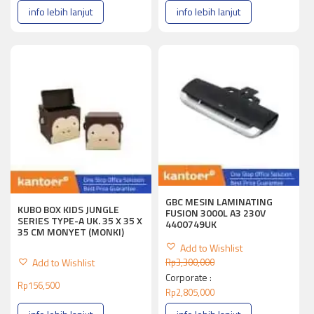
info lebih lanjut
info lebih lanjut
GBC MESIN LAMINATING
KUBO BOX KIDS JUNGLE
FUSION 3000L A3 230V
SERIES TYPE-A UK. 35 X 35 X
4400749UK
35 CM MONYET (MONKI)
Add to Wishlist
Add to Wishlist
Rp
3,300,000
Corporate :
Rp
156,500
Rp
2,805,000