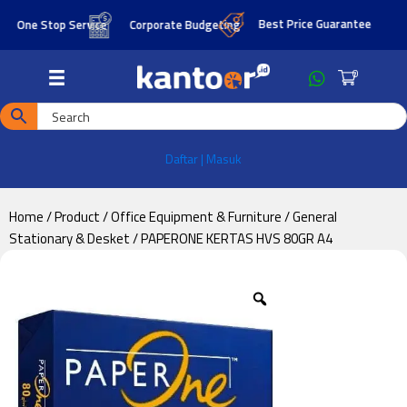
Skip
Skip
Best Price Guarantee
One Stop Service
Corporate Budgeting
to
to
main
footer
0
content
Daftar | Masuk
Home
/
Product
/
Office Equipment & Furniture
/
General
Stationary & Desket
/ PAPERONE KERTAS HVS 80GR A4