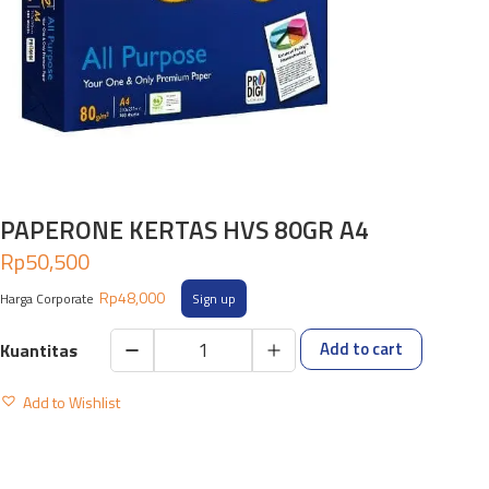
PAPERONE KERTAS HVS 80GR A4
Rp
50,500
Rp
48,000
Harga Corporate
Sign up
Add to cart
PAPERONE
KERTAS
Add to Wishlist
HVS
80GR
A4