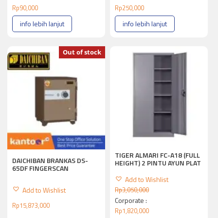
Rp
90,000
Rp
250,000
info lebih lanjut
info lebih lanjut
Out of stock
TIGER ALMARI FC-A18 (FULL
DAICHIBAN BRANKAS DS-
HEIGHT) 2 PINTU AYUN PLAT
65DF FINGERSCAN
Add to Wishlist
Add to Wishlist
Rp
3,050,000
Corporate :
Rp
15,873,000
Rp
1,820,000