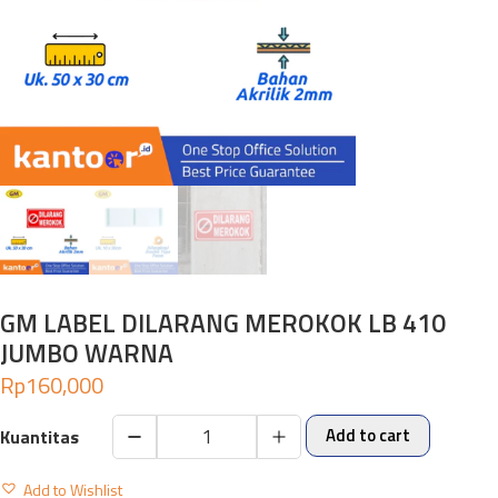
GM LABEL DILARANG MEROKOK LB 410
JUMBO WARNA
Rp
160,000
Add to cart
GM
LABEL
Add to Wishlist