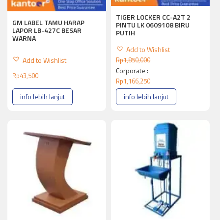
TIGER LOCKER CC-A2T 2
GM LABEL TAMU HARAP
PINTU LK 0609108 BIRU
LAPOR LB-427C BESAR
PUTIH
WARNA
Add to Wishlist
Add to Wishlist
Rp
1,850,000
Corporate :
Rp
43,500
Rp
1,166,250
info lebih lanjut
info lebih lanjut