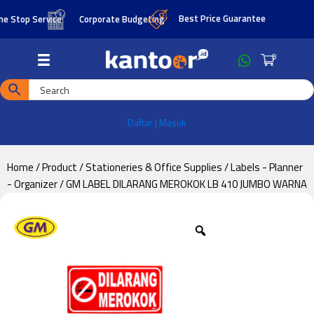
Skip
Skip
Best Price Guarantee
top Service
Corporate Budgeting
to
to
main
footer
0
content
Daftar | Masuk
Home
/
Product
/
Stationeries & Office Supplies
/
Labels - Planner
- Organizer
/ GM LABEL DILARANG MEROKOK LB 410 JUMBO WARNA