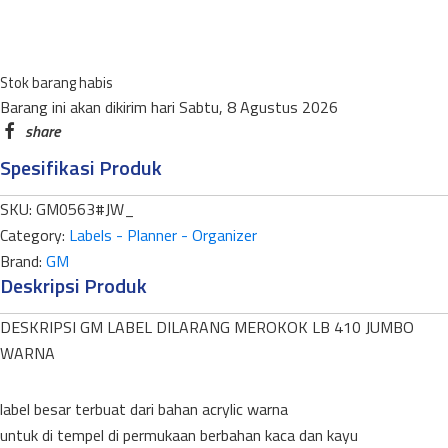
DILARANG
MEROKOK
LB
Stok barang habis
410
Barang ini akan dikirim hari Sabtu, 8 Agustus 2026
JUMBO
WARNA
Spesifikasi Produk
quantity
SKU:
GM0563#JW_
Category:
Labels - Planner - Organizer
Brand:
GM
Deskripsi Produk
DESKRIPSI GM LABEL DILARANG MEROKOK LB 410 JUMBO
WARNA
label besar terbuat dari bahan acrylic warna
untuk di tempel di permukaan berbahan kaca dan kayu