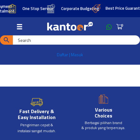
Skip
Skip
yment
Best Price Guarant
One Stop Service
Corporate Budgeting
talment
to
to
main
footer
0
content
Daftar | Masuk
Various
Fast Delivery &
Choices
Easy Installation
Berbagai pilihan brand
Pengiriman cepat &
& produk yang terpercaya.
instalasi sangat mudah.