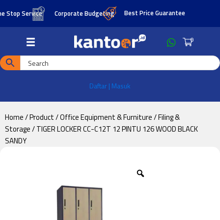
Skip
Skip
Best Price Guarantee
op Service
Corporate Budgeting
to
to
main
footer
0
content
Daftar | Masuk
Home
/
Product
/
Office Equipment & Furniture
/
Filing &
Storage
/ TIGER LOCKER CC-C12T 12 PINTU 126 WOOD BLACK
SANDY