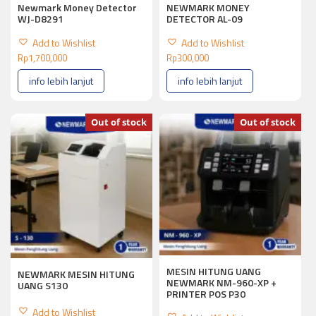
Newmark Money Detector
NEWMARK MONEY
WJ-D8291
DETECTOR AL-09
Add to Wishlist
Add to Wishlist
Rp
1,700,000
Rp
300,000
info lebih lanjut
info lebih lanjut
Out of stock
Out of stock
MESIN HITUNG UANG
NEWMARK MESIN HITUNG
NEWMARK NM-960-XP +
UANG S130
PRINTER POS P30
Add to Wishlist