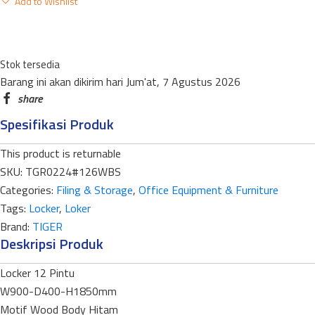
Add to Wishlist
C12T
12
PINTU
126
Stok tersedia
Barang ini akan dikirim hari Jum'at, 7 Agustus 2026
WOOD
BLACK
SANDY
Spesifikasi Produk
quantity
This product is returnable
SKU:
TGR0224#126WBS
Categories:
Filing & Storage
,
Office Equipment & Furniture
Tags:
Locker
,
Loker
Brand:
TIGER
Deskripsi Produk
Locker 12 Pintu
W900-D400-H1850mm
Motif Wood Body Hitam