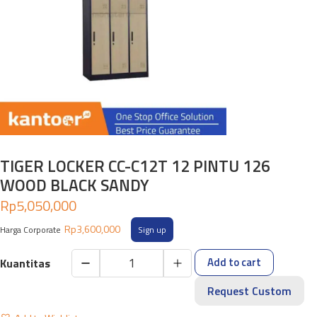
TIGER LOCKER CC-C12T 12 PINTU 126
WOOD BLACK SANDY
Rp
5,050,000
Rp
3,600,000
Harga Corporate
Sign up
Add to cart
TIGER
LOCKER
Request Custom
CC-