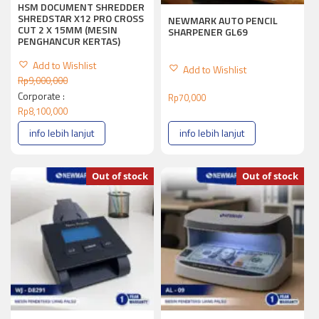
HSM DOCUMENT SHREDDER
SHREDSTAR X12 PRO CROSS
NEWMARK AUTO PENCIL
CUT 2 X 15MM (MESIN
SHARPENER GL69
PENGHANCUR KERTAS)
Add to Wishlist
Add to Wishlist
Rp
9,000,000
Corporate :
Rp
70,000
Rp
8,100,000
info lebih lanjut
info lebih lanjut
Out of stock
Out of stock