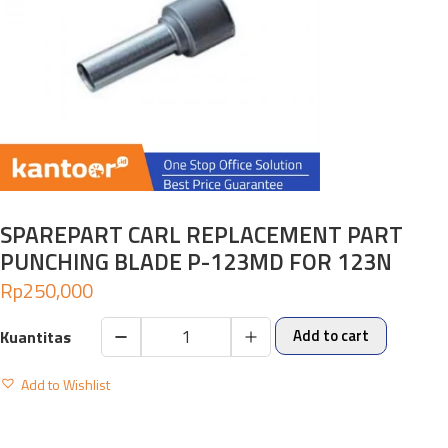
SPAREPART CARL REPLACEMENT PART
PUNCHING BLADE P-123MD FOR 123N
Rp
250,000
Add to cart
SPAREPART
CARL
Add to Wishlist
REPLACEMENT
PART