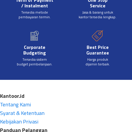
Term of Payment
One Stop
/ Instalment
Service
Tersedia metode
Jasa & barang untuk
pembayaran termin.
kantor tersedia lengkap.
Corporate
Best Price
Budgeting
Guarantee
Tersedia sistem
Harga produk
budget pembelanjaan.
dijamin terbaik.
Kantoor.id
Tentang Kami
Syarat & Ketentuan
Kebijakan Privasi
Panduan Pelanggan