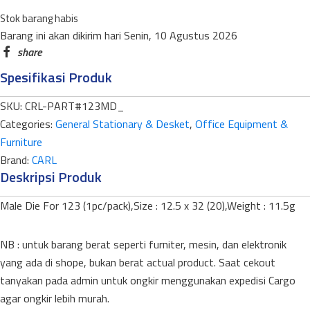
PUNCHING
Stok barang habis
BLADE
Barang ini akan dikirim hari Senin, 10 Agustus 2026
P-
123MD
Spesifikasi Produk
FOR
123N
SKU:
CRL-PART#123MD_
quantity
Categories:
General Stationary & Desket
,
Office Equipment &
Furniture
Brand:
CARL
Deskripsi Produk
Male Die For 123 (1pc/pack),Size : 12.5 x 32 (20),Weight : 11.5g
NB : untuk barang berat seperti furniter, mesin, dan elektronik
yang ada di shope, bukan berat actual product. Saat cekout
tanyakan pada admin untuk ongkir menggunakan expedisi Cargo
agar ongkir lebih murah.