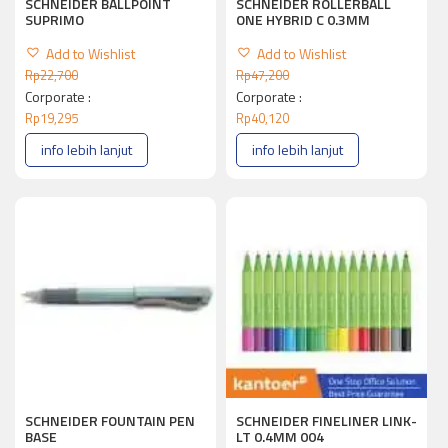
SCHNEIDER BALLPOINT
SCHNEIDER ROLLERBALL
SUPRIMO
ONE HYBRID C 0.3MM
Add to Wishlist
Add to Wishlist
Rp
22,700
Rp
47,200
Corporate :
Corporate :
Rp
19,295
Rp
40,120
info lebih lanjut
info lebih lanjut
SCHNEIDER FOUNTAIN PEN
SCHNEIDER FINELINER LINK-
BASE
LT 0.4MM 004