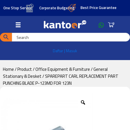
Skip
Skip
Best Price Guarantee
ne Stop Service
Corporate Budgeting
to
to
main
footer
0
content
Daftar | Masuk
Home
/
Product
/
Office Equipment & Furniture
/
General
Stationary & Desket
/ SPAREPART CARL REPLACEMENT PART
PUNCHING BLADE P-123MD FOR 123N