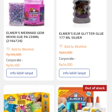
ELMER’S MERMAID GEM
ELMER’S ELM GLITTER GLUE
MIXIN GUE PA 236ML
177 ML SILVER
(2164726)
Add to Wishlist
Add to Wishlist
Rp
65,000
Rp
105,000
Corporate :
Corporate :
Rp
54,000
Rp
94,500
info lebih lanjut
info lebih lanjut
Out of stock