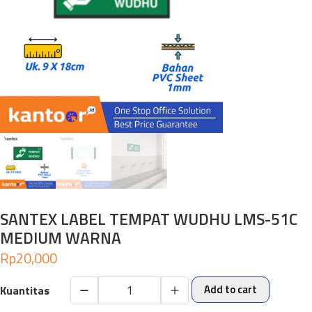
SANTEX LABEL TEMPAT WUDHU LMS-51C
MEDIUM WARNA
Rp
20,000
Add to cart
SANTEX