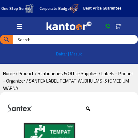
Skip
Skip
Best Price Guarantee
e Stop Service
Corporate Budgeting
to
to
main
footer
0
content
Daftar | Masuk
Home
/
Product
/
Stationeries & Office Supplies
/
Labels - Planner
- Organizer
/ SANTEX LABEL TEMPAT WUDHU LMS-51C MEDIUM
WARNA