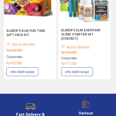
ELMER’S ELM EVERYDAY
ELMER’S ELM FUN TIME
SLIME STARTER KIT
GIFT PACK KIT
(2092821)
Add to Wishlist
Add to Wishlist
Rp
450,000
Rp
190,000
Corporate :
Corporate :
Rp
405,000
Rp
171,000
info lebih lanjut
info lebih lanjut
Various
Fast Delivery &