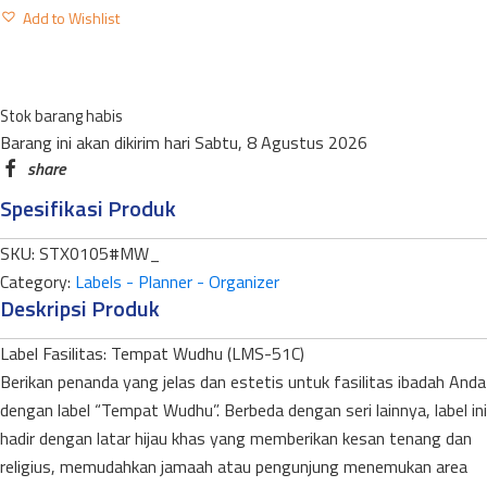
LABEL
Add to Wishlist
TEMPAT
WUDHU
LMS-
Stok barang habis
51C
Barang ini akan dikirim hari Sabtu, 8 Agustus 2026
MEDIUM
WARNA
Spesifikasi Produk
quantity
SKU:
STX0105#MW_
Category:
Labels - Planner - Organizer
Deskripsi Produk
Label Fasilitas: Tempat Wudhu (LMS-51C)
​Berikan penanda yang jelas dan estetis untuk fasilitas ibadah Anda
dengan label “Tempat Wudhu”. Berbeda dengan seri lainnya, label ini
hadir dengan latar hijau khas yang memberikan kesan tenang dan
religius, memudahkan jamaah atau pengunjung menemukan area