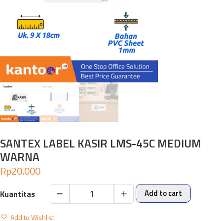
SANTEX LABEL KASIR LMS-45C MEDIUM
WARNA
Rp
20,000
Add to cart
SANTEX
LABEL
Add to Wishlist