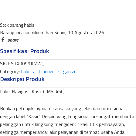
KASIR
LMS-
45C
Stok barang habis
MEDIUM
Barang ini akan dikirim hari Senin, 10 Agustus 2026
WARNA
quantity
Spesifikasi Produk
SKU:
STX0099#MW_
Category:
Labels - Planner - Organizer
Deskripsi Produk
Label Navigasi: Kasir (LMS-45C)
Berikan petunjuk layanan transaksi yang jelas dan profesional
dengan label “Kasir”. Desain yang fungsional ini sangat membantu
pelanggan untuk langsung mengidentifikasi titik pembayaran,
sehingga memperlancar alur pelayanan di tempat usaha Anda.