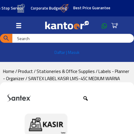
Skip
Skip
Best Price Guarantee
p Service
Corporate Budgeting
to
to
main
footer
0
content
Daftar | Masuk
Home
/
Product
/
Stationeries & Office Supplies
/
Labels - Planner
- Organizer
/ SANTEX LABEL KASIR LMS-45C MEDIUM WARNA