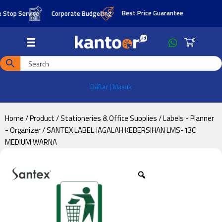
Skip
Skip
Best Price Guarantee
op Service
Corporate Budgeting
to
to
main
footer
0
content
Daftar | Masuk
Home
/
Product
/
Stationeries & Office Supplies
/
Labels - Planner
- Organizer
/ SANTEX LABEL JAGALAH KEBERSIHAN LMS-13C
MEDIUM WARNA