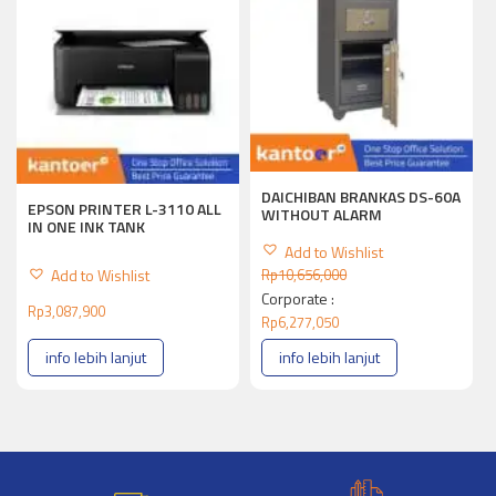
DAICHIBAN BRANKAS DS-60A
EPSON PRINTER L-3110 ALL
WITHOUT ALARM
IN ONE INK TANK
Add to Wishlist
Add to Wishlist
Rp
10,656,000
Corporate :
Rp
3,087,900
Rp
6,277,050
info lebih lanjut
info lebih lanjut