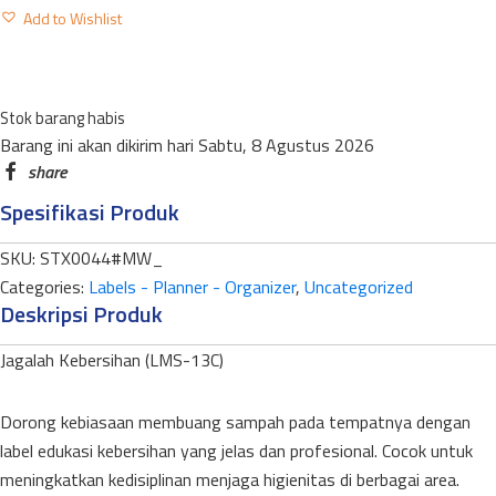
LABEL
Add to Wishlist
JAGALAH
KEBERSIHAN
LMS-
Stok barang habis
13C
Barang ini akan dikirim hari Sabtu, 8 Agustus 2026
MEDIUM
WARNA
Spesifikasi Produk
quantity
SKU:
STX0044#MW_
Categories:
Labels - Planner - Organizer
,
Uncategorized
Deskripsi Produk
Jagalah Kebersihan (LMS-13C)
Dorong kebiasaan membuang sampah pada tempatnya dengan
label edukasi kebersihan yang jelas dan profesional. Cocok untuk
meningkatkan kedisiplinan menjaga higienitas di berbagai area.