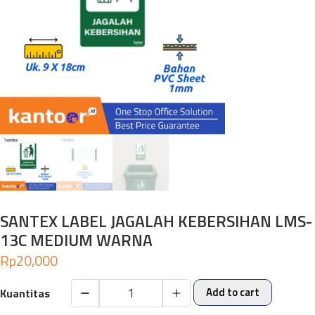
SANTEX LABEL JAGALAH KEBERSIHAN LMS-
13C MEDIUM WARNA
Rp
20,000
Add to cart
SANTEX