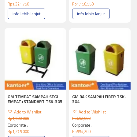
Rp
1,321,750
Rp
1,158,550
info lebih lanjut
info lebih lanjut
GM TEMPAT SAMPAH SEGI
GM BAK SAMPAH FIBER TSK-
EMPAT+STANDART TSK-305
304
Add to Wishlist
Add to Wishlist
Rp
1,500,000
Rp
652,000
Corporate :
Corporate :
Rp
1,275,000
Rp
554,200