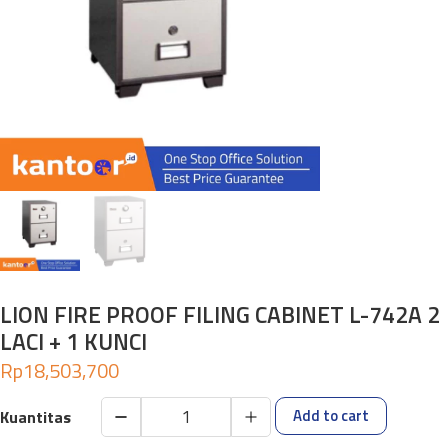
LION FIRE PROOF FILING CABINET L-742A 2
LACI + 1 KUNCI
Rp
18,503,700
Add to cart
LION