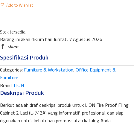
FIRE
Add to Wishlist
PROOF
FILING
CABINET
Stok tersedia
L-
Barang ini akan dikirim hari Jum'at, 7 Agustus 2026
742A
2
Spesifikasi Produk
LACI
+
Categories:
Furniture & Workstation
,
Office Equipment &
1
Furniture
KUNCI
Brand:
LION
quantity
Deskripsi Produk
Berikut adalah draf deskripsi produk untuk LION Fire Proof Filing
Cabinet 2 Laci (L-742A) yang informatif, profesional, dan siap
digunakan untuk kebutuhan promosi atau katalog Anda: