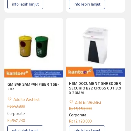
info lebih lanjut
info lebih lanjut
HSM DOCUMENT SHREDDER
GM BAK SAMPAH FIBER TSB-
SECURIO B22 CROSS CUT 3.9
302
X 30MM
Add to Wishlist
Add to Wishlist
Rp
643,800
Rp
15,150,000
Corporate :
Corporate :
Rp
547,230
Rp
12,120,000
info lebih lanjut
info lebih lanjut