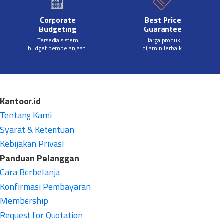
Corporate
Best Price
Budgeting
Guarantee
Tersedia sistem
Harga produk
budget pembelanjaan.
dijamin terbaik.
Kantoor.id
Tentang Kami
Syarat & Ketentuan
Kebijakan Privasi
Panduan Pelanggan
Cara Berbelanja
Konfirmasi Pembayaran
Membership
Request for Quotation