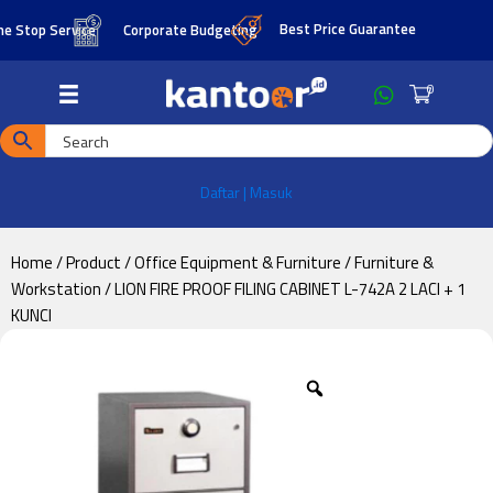
Skip
Skip
Best Price Guarantee
top Service
Corporate Budgeting
to
to
main
footer
0
content
Daftar | Masuk
Home
/
Product
/
Office Equipment & Furniture
/
Furniture &
Workstation
/ LION FIRE PROOF FILING CABINET L-742A 2 LACI + 1
KUNCI