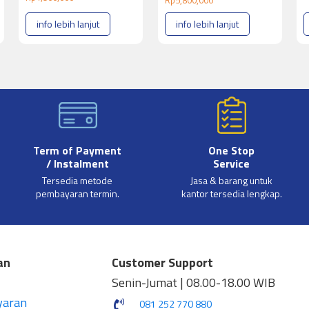
info lebih lanjut
info lebih lanjut
Term of Payment
One Stop
/ Instalment
Service
Tersedia metode
Jasa & barang untuk
pembayaran termin.
kantor tersedia lengkap.
an
Customer Support
Senin-Jumat | 08.00-18.00 WIB
yaran
081 252 770 880