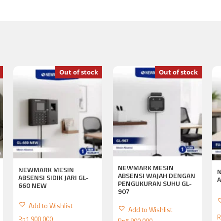
Out of stock
Out of stock
NEWMARK MESIN
NEWMARK MESIN
ABSENSI WAJAH DENGAN
ABSENSI SIDIK JARI GL-
A
PENGUKURAN SUHU GL-
660 NEW
907
Add to Wishlist
Add to Wishlist
R
Rp
1,900,000
Rp
5,800,000