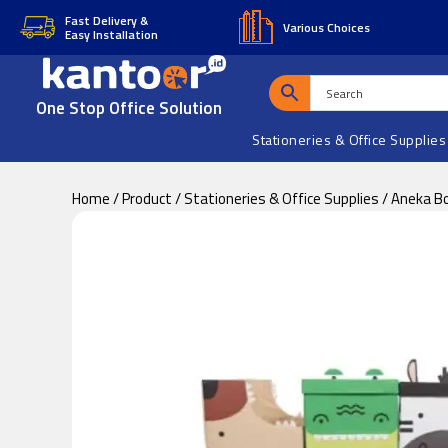
Skip
Skip
Fast Delivery &
Various Choices
Easy Installation
to
to
main
footer
content
One Stop Office Solution
Stationeries & Office Supplies
Home
/
Product
/
Stationeries & Office Supplies
/
Aneka B