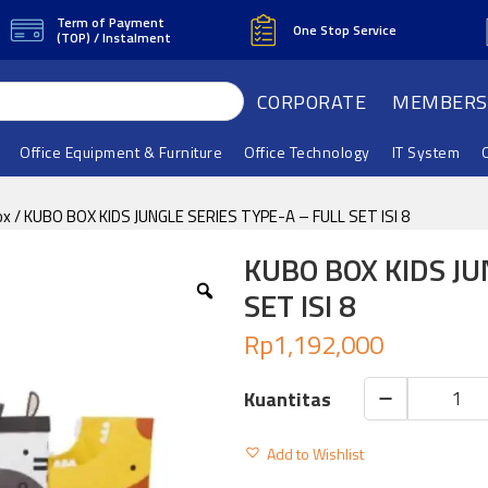
Term of Payment
One Stop Service
(TOP) / Instalment
CORPORATE
MEMBERS
Office Equipment & Furniture
Office Technology
IT System
ox
/ KUBO BOX KIDS JUNGLE SERIES TYPE-A – FULL SET ISI 8
KUBO BOX KIDS JU
SET ISI 8
Rp
1,192,000
KUBO
BOX
Add to Wishlist
KIDS