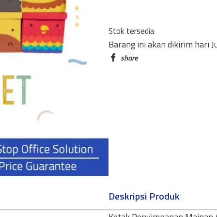
JUNGLE
SERIES
Stok tersedia
TYPE-
Barang ini akan dikirim hari 
A
-
FULL
SET
ISI
8
quantity
Deskripsi Produk
Kotak Penyimpanan Mainan A