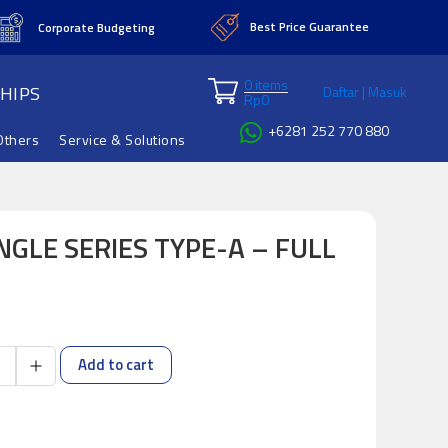
Best Price Guarantee
Corporate Budgeting
0 items
HIPS
Daftar | Masuk
Rp
0
+6281 252 770 880
Others
Service & Solutions
NGLE SERIES TYPE-A – FULL
Add to cart