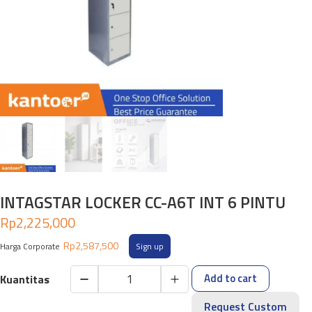
INTAGSTAR LOCKER CC-A6T INT 6 PINTU
Rp
2,225,000
Rp
2,587,500
Harga Corporate
Sign up
Add to cart
INTAGSTAR
LOCKER
Request Custom