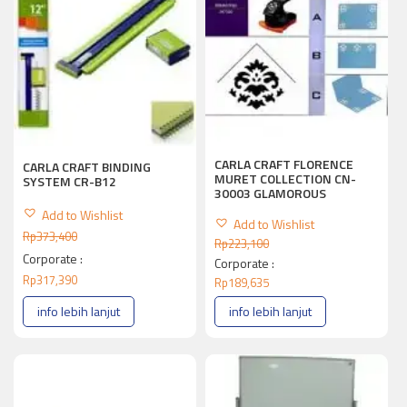
CARLA CRAFT FLORENCE
CARLA CRAFT BINDING
MURET COLLECTION CN-
SYSTEM CR-B12
30003 GLAMOROUS
Add to Wishlist
Add to Wishlist
Rp
373,400
Rp
223,100
Corporate :
Corporate :
Rp
317,390
Rp
189,635
info lebih lanjut
info lebih lanjut