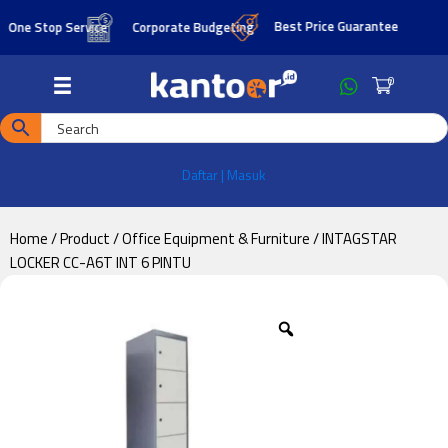
Skip
Skip
Best Price Guarantee
e Stop Service
Corporate Budgeting
to
to
main
footer
0
content
Daftar | Masuk
Home
/
Product
/
Office Equipment & Furniture
/ INTAGSTAR
LOCKER CC-A6T INT 6 PINTU