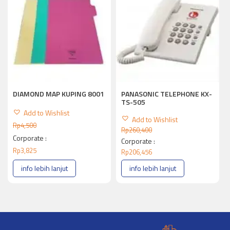
PANASONIC TELEPHONE KX-
DIAMOND MAP KUPING 8001
TS-505
Add to Wishlist
Add to Wishlist
Rp
4,500
Rp
260,400
Corporate :
Corporate :
Rp
3,825
Rp
206,456
info lebih lanjut
info lebih lanjut