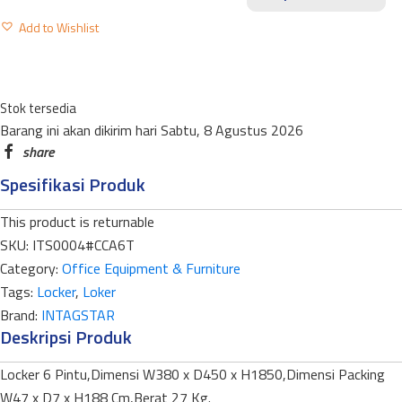
CC-
Add to Wishlist
A6T
INT
6
PINTU
Stok tersedia
Barang ini akan dikirim hari Sabtu, 8 Agustus 2026
quantity
Spesifikasi Produk
This product is returnable
SKU:
ITS0004#CCA6T
Category:
Office Equipment & Furniture
Tags:
Locker
,
Loker
Brand:
INTAGSTAR
Deskripsi Produk
Locker 6 Pintu,Dimensi W380 x D450 x H1850,Dimensi Packing
W47 x D7 x H188 Cm,Berat 27 Kg.