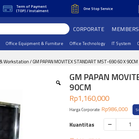
Term of Payment
One Stop Service
(TOP) / Instalment
CORPORATE
MEMBERS
Office Equipment & Furniture
Office Technology
IT System
 & Workstation
/ GM PAPAN MOVITEX STANDART MST-690 60 X 90CM
GM PAPAN MOVITE
90CM
Rp
1,160,000
Rp
986,000
Harga Corporate
S
GM
PAPAN