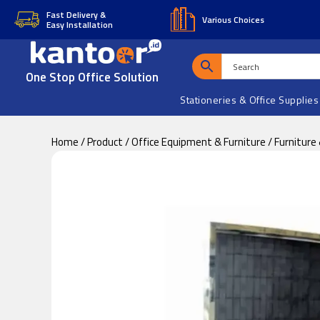
Skip
Skip
Fast Delivery &
Various Choices
Easy Installation
to
to
main
footer
content
One Stop Office Solution
Stationeries & Office Supplies
Home
/
Product
/
Office Equipment & Furniture
/
Furniture