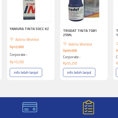
YAMURA TINTA 50CC KZ
TRODAT TINTA 7081
T
25ML
Add to Wishlist
Add to Wishlist
Rp
12,000
Rp
65,000
R
Corporate :
Corporate :
C
Rp
10,200
Rp
55,250
R
info lebih lanjut
info lebih lanjut