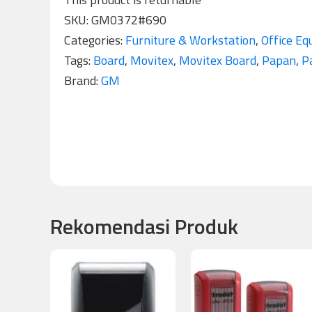
SKU:
GM0372#690
Categories:
Furniture & Workstation
,
Office Eq
Tags:
Board
,
Movitex
,
Movitex Board
,
Papan
,
P
Brand:
GM
Rekomendasi Produk