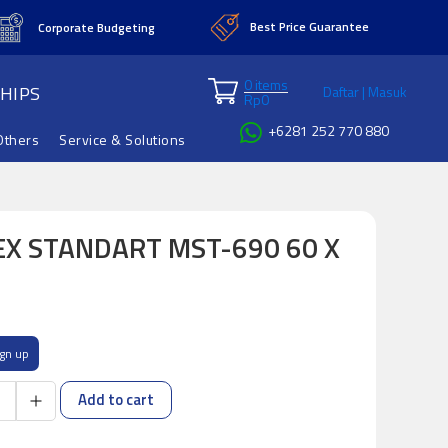
Best Price Guarantee
Corporate Budgeting
0 items
HIPS
Daftar | Masuk
Rp
0
+6281 252 770 880
Others
Service & Solutions
X STANDART MST-690 60 X
ign up
Add to cart