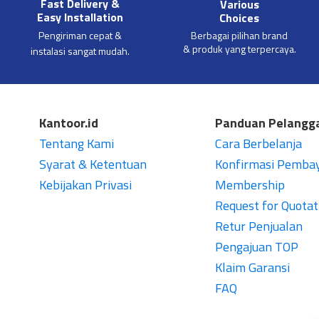
Fast Delivery &
Various
Easy Installation
Choices
Pengiriman cepat &
Berbagai pilihan brand
& produk yang terpercaya.
instalasi sangat mudah.
Kantoor.id
Panduan Pelangg
Tentang Kami
Cara Berbelanja
Syarat & Ketentuan
Konfirmasi Pemba
Kebijakan Privasi
Membership
Request for Quotat
Retur Penjualan
Pengajuan TOP
Klaim Garansi
FAQ