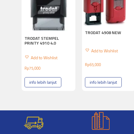
TRODAT 4908 NEW
TRODAT STEMPEL
PRINTY 4910 4.0
Add to Wishlist
Add to Wishlist
Rp
65,000
Rp
75,000
info lebih lanjut
info lebih lanjut