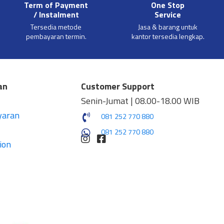
Term of Payment
One Stop
/ Instalment
Service
Tersedia metode
Jasa & barang untuk
pembayaran termin.
kantor tersedia lengkap.
an
Customer Support
Senin-Jumat | 08.00-18.00 WIB
yaran
081 252 770 880
081 252 770 880
ion