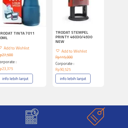
TRODAT STEMPEL
RODAT TINTA 7011
PRINTY 46030/4930
10ML
NEW
Add to Wishlist
Add to Wishlist
p
27,500
Rp
115,000
orporate :
Corporate :
p
23,375
Rp
90,525
info lebih lanjut
info lebih lanjut