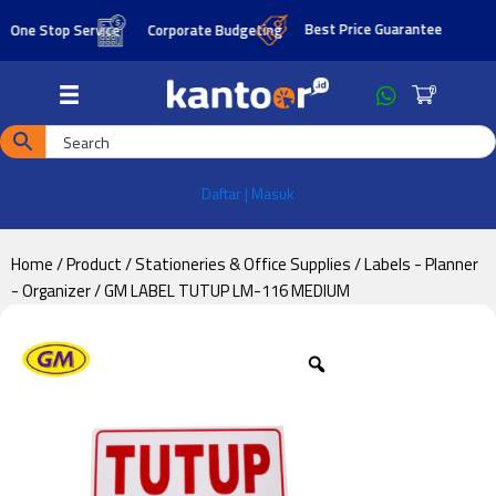
Skip
Skip
Best Price Guarantee
e Stop Service
Corporate Budgeting
to
to
main
footer
0
content
Daftar | Masuk
Home
/
Product
/
Stationeries & Office Supplies
/
Labels - Planner
- Organizer
/ GM LABEL TUTUP LM-116 MEDIUM