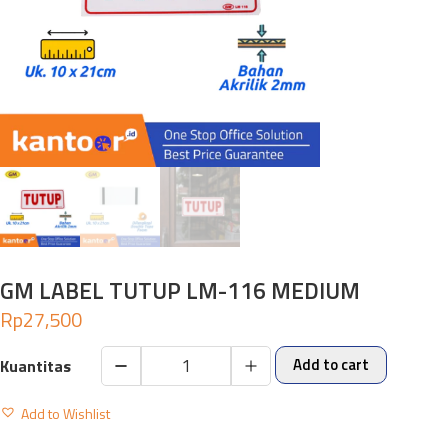
GM LABEL TUTUP LM-116 MEDIUM
Rp
27,500
Add to cart
GM
LABEL
Add to Wishlist
TUTUP