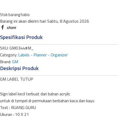
LM-
116
Stok barang habis
MEDIUM
Barang ini akan dikirim hari Sabtu, 8 Agustus 2026
quantity
Spesifikasi Produk
SKU:
GM0344#M_
Category:
Labels - Planner - Organizer
Brand:
GM
Deskripsi Produk
GM LABEL TUTUP
Sign label kecil terbuat dari bahan acrylic
untuk di tempel di permukaan berbahan kaca dan kayu
Text : RUANG GURU
Ukuran : 10 X 21