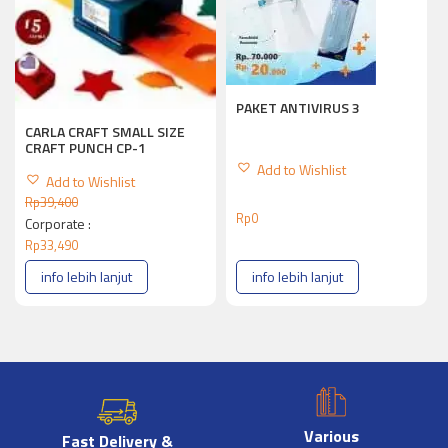
PAKET ANTIVIRUS 3
CARLA CRAFT SMALL SIZE
CRAFT PUNCH CP-1
Add to Wishlist
Add to Wishlist
Rp
39,400
Rp
0
Corporate :
Rp
33,490
info lebih lanjut
info lebih lanjut
Various
Fast Delivery &