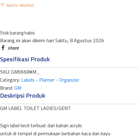
LABEL
Add to Wishlist
TOILET
LADIES/GENT
LM-
Stok barang habis
106
Barang ini akan dikirim hari Sabtu, 8 Agustus 2026
MEDIUM
(BLACK&GOLD)
Spesifikasi Produk
quantity
SKU:
GM0668#M_
Category:
Labels - Planner - Organizer
Brand:
GM
Deskripsi Produk
GM LABEL TOILET LADIES/GENT
Sign label kecil terbuat dari bahan acrylic
untuk di tempel di permukaan berbahan kaca dan kayu