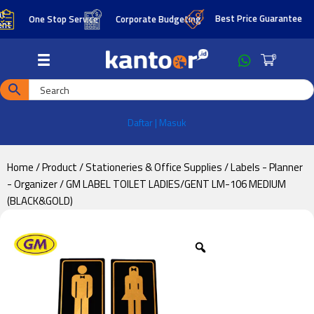
Skip
Skip
Best Price Guarantee
One Stop Service
Corporate Budgeting
to
to
main
footer
0
content
Daftar | Masuk
Home
/
Product
/
Stationeries & Office Supplies
/
Labels - Planner
- Organizer
/ GM LABEL TOILET LADIES/GENT LM-106 MEDIUM
(BLACK&GOLD)