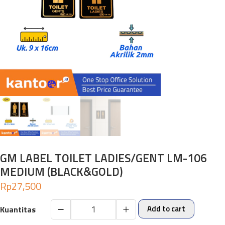
GM LABEL TOILET LADIES/GENT LM-106
MEDIUM (BLACK&GOLD)
Rp
27,500
Add to cart
GM