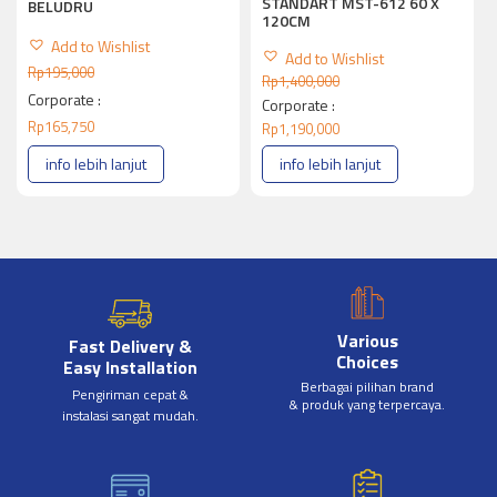
STANDART MST-612 60 X
BELUDRU
120CM
Add to Wishlist
Add to Wishlist
Rp
195,000
Rp
1,400,000
Corporate :
Corporate :
Rp
165,750
Rp
1,190,000
info lebih lanjut
info lebih lanjut
Various
Fast Delivery &
Choices
Easy Installation
Berbagai pilihan brand
Pengiriman cepat &
& produk yang terpercaya.
instalasi sangat mudah.