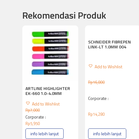
Rekomendasi Produk
SCHNEIDER FIBREPEN
LINK-LT 1.0MM 004
Add to Wishlist
Rp
16,800
ARTLINE HIGHLIGHTER
EK-660 1.0-4.0MM
Corporate :
Add to Wishlist
Rp
7,000
Rp
14,280
Corporate :
Rp
5,950
info lebih lanjut
info lebih lanjut