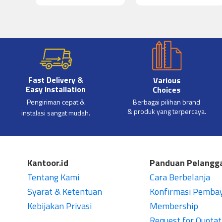
Fast Delivery &
Various
Easy Installation
Choices
Pengiriman cepat &
Berbagai pilihan brand
& produk yang terpercaya.
instalasi sangat mudah.
Kantoor.id
Panduan Pelangg
Tentang Kami
Cara Berbelanja
Syarat & Ketentuan
Konfirmasi Pemba
Kebijakan Privasi
Membership
Request for Quotat