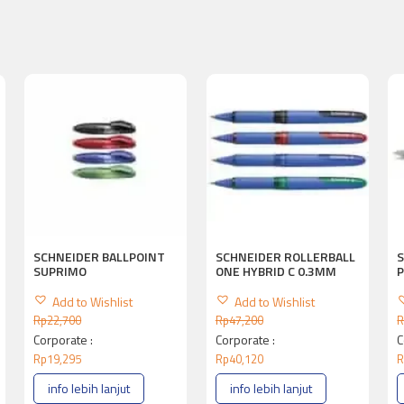
SCHNEIDER BALLPOINT
SCHNEIDER ROLLERBALL
SUPRIMO
ONE HYBRID C 0.3MM
P
Add to Wishlist
Add to Wishlist
Rp
22,700
Rp
47,200
R
Corporate :
Corporate :
C
Rp
19,295
Rp
40,120
R
info lebih lanjut
info lebih lanjut