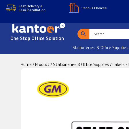
Skip
Skip
Fast Delivery &
Various Choices
Easy Installation
to
to
main
footer
content
One Stop Office Solution
Stationeries & Office Supplies
Home
/
Product
/
Stationeries & Office Supplies
/
Labels -