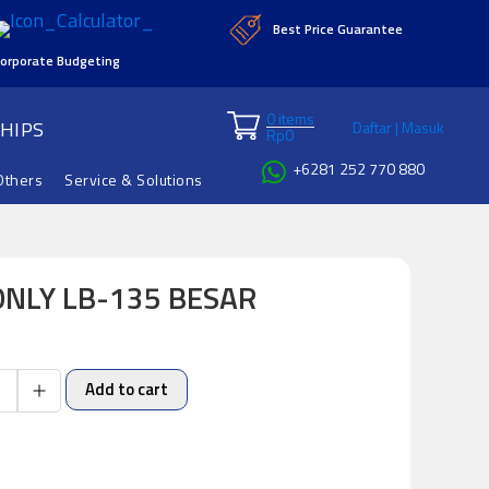
Best Price Guarantee
orporate Budgeting
0 items
HIPS
Daftar | Masuk
Rp
0
+6281 252 770 880
Others
Service & Solutions
ONLY LB-135 BESAR
Add to cart