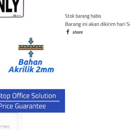
ONLY
LB-
Stok barang habis
135
Barang ini akan dikirim hari 
BESAR
quantity