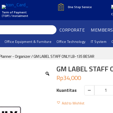
One Stop Service
Term of Payment
C
(TOP) / Instalment
CORPORATE
MEMBERS
Office Equipment & Furniture
Office Technology
IT System
 Planner - Organizer
/ GM LABEL STAFF ONLY LB-135 BESAR
GM LABEL STAFF 
Rp
34,000
GM
LABEL
Add to Wishlist
STAFF