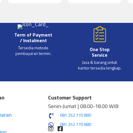
Term of Payment
/ Instalment
Tersedia metode
One Stop
pembayaran termin.
Service
Jasa & barang untuk
kantor tersedia lengkap.
an
Customer Support
Senin-Jumat | 08.00-18.00 WIB
yaran
081 252 770 880
081 252 770 880
ion