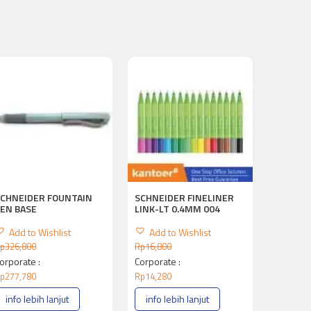
SCHNEIDER FOUNTAIN
SCHNEIDER FINELINER
EN BASE
LINK-LT 0.4MM 004
Add to Wishlist
Add to Wishlist
p
326,800
Rp
16,800
orporate :
Corporate :
p
277,780
Rp
14,280
info lebih lanjut
info lebih lanjut