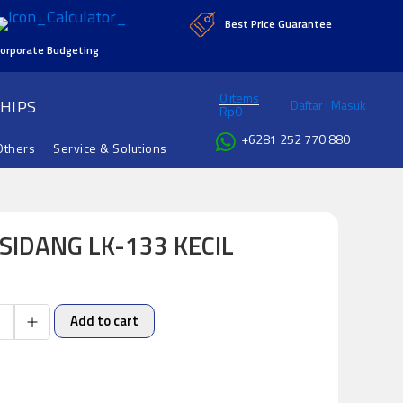
Best Price Guarantee
orporate Budgeting
0 items
HIPS
Daftar | Masuk
Rp
0
+6281 252 770 880
Others
Service & Solutions
SIDANG LK-133 KECIL
Add to cart