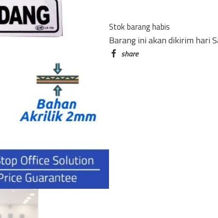
SIDANG
LK-
Stok barang habis
133
Barang ini akan dikirim hari 
KECIL
quantity