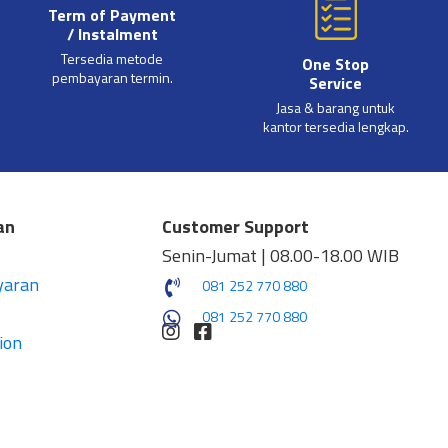
Term of Payment
/ Instalment
Tersedia metode
One Stop
pembayaran termin.
Service
Jasa & barang untuk
kantor tersedia lengkap.
an
Customer Support
Senin-Jumat | 08.00-18.00 WIB
yaran
081 252 770 880
081 252 770 880
ion