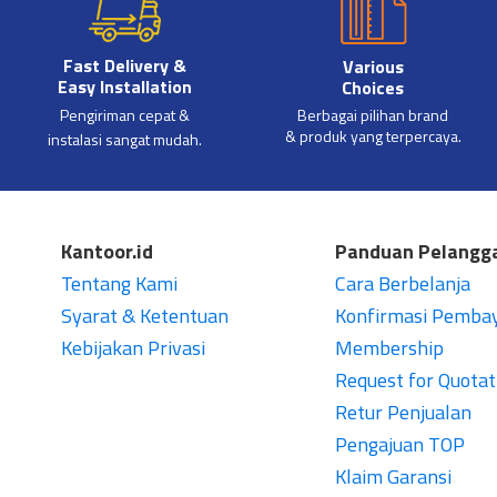
Fast Delivery &
Various
Easy Installation
Choices
Pengiriman cepat &
Berbagai pilihan brand
& produk yang terpercaya.
instalasi sangat mudah.
Kantoor.id
Panduan Pelangg
Tentang Kami
Cara Berbelanja
Syarat & Ketentuan
Konfirmasi Pemba
Kebijakan Privasi
Membership
Request for Quotat
Retur Penjualan
Pengajuan TOP
Klaim Garansi