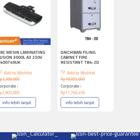
GBC MESIN LAMINATING
DAICHIBAN FILING
USION 3000L A3 230V
CABINET FIRE
4400749UK
RESISTANT TB4-2D
Add to Wishlist
Add to Wishlist
p
3,300,000
Rp
18,093,000
orporate :
Corporate :
p
2,805,000
Rp
11,760,450
info lebih lanjut
info lebih lanjut