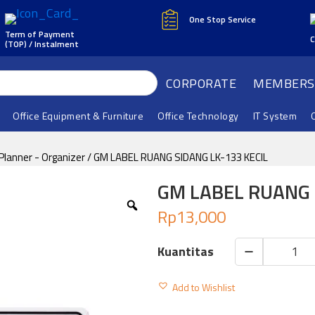
One Stop Service
Term of Payment
C
(TOP) / Instalment
CORPORATE
MEMBERS
Office Equipment & Furniture
Office Technology
IT System
 Planner - Organizer
/ GM LABEL RUANG SIDANG LK-133 KECIL
GM LABEL RUANG 
Rp
13,000
GM
LABEL
Add to Wishlist
RUANG