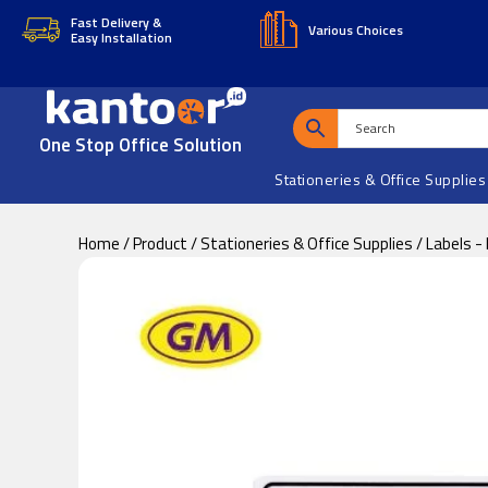
Skip
Skip
Fast Delivery &
Various Choices
Easy Installation
to
to
main
footer
content
One Stop Office Solution
Stationeries & Office Supplies
Home
/
Product
/
Stationeries & Office Supplies
/
Labels -