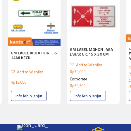
GM LABEL MOHON JAGA
GM LABEL KIBLAT KIRI LK-
F
JARAK UK. 15 X 30 CM
144A KECIL
Add to Wishlist
Add to Wishlist
Rp
70,000
R
Corporate :
C
Rp
13,000
Rp
59,500
R
info lebih lanjut
info lebih lanjut