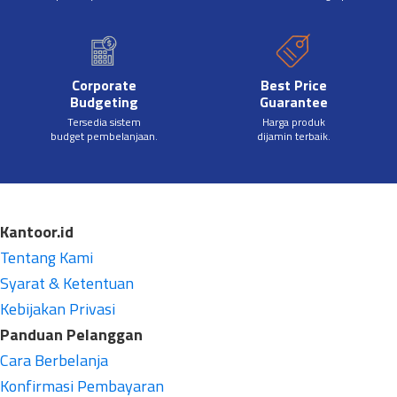
Corporate
Best Price
Budgeting
Guarantee
Tersedia sistem
Harga produk
budget pembelanjaan.
dijamin terbaik.
Kantoor.id
Tentang Kami
Syarat & Ketentuan
Kebijakan Privasi
Panduan Pelanggan
Cara Berbelanja
Konfirmasi Pembayaran