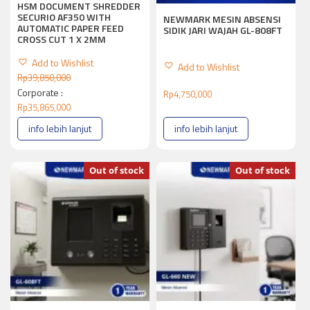
HSM DOCUMENT SHREDDER
SECURIO AF350 WITH
NEWMARK MESIN ABSENSI
AUTOMATIC PAPER FEED
SIDIK JARI WAJAH GL-808FT
CROSS CUT 1 X 2MM
Add to Wishlist
Add to Wishlist
Rp
39,850,000
Corporate :
Rp
4,750,000
Rp
35,865,000
info lebih lanjut
info lebih lanjut
Out of stock
Out of stock