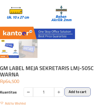
GM LABEL MEJA SEKRETARIS LMJ-505C
WARNA
Rp
64,500
Add to cart
GM
LABEL
Add to Wishlist