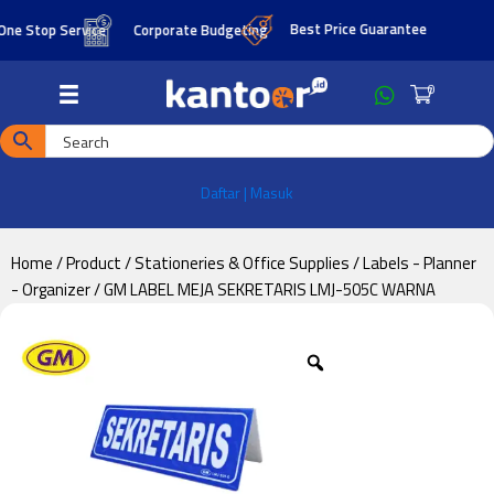
Skip
Skip
Best Price Guarantee
Stop Service
Corporate Budgeting
to
to
main
footer
0
content
Daftar | Masuk
Home
/
Product
/
Stationeries & Office Supplies
/
Labels - Planner
- Organizer
/ GM LABEL MEJA SEKRETARIS LMJ-505C WARNA