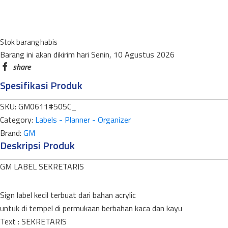
MEJA
SEKRETARIS
LMJ-
Stok barang habis
505C
Barang ini akan dikirim hari Senin, 10 Agustus 2026
WARNA
quantity
Spesifikasi Produk
SKU:
GM0611#505C_
Category:
Labels - Planner - Organizer
Brand:
GM
Deskripsi Produk
GM LABEL SEKRETARIS
Sign label kecil terbuat dari bahan acrylic
untuk di tempel di permukaan berbahan kaca dan kayu
Text : SEKRETARIS