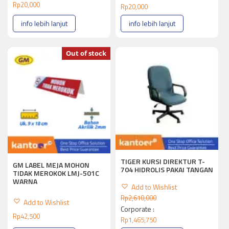
Rp
20,000
Rp
20,000
info lebih lanjut
info lebih lanjut
Out of stock
TIGER KURSI DIREKTUR T-
GM LABEL MEJA MOHON
704 HIDROLIS PAKAI TANGAN
TIDAK MEROKOK LMJ-501C
WARNA
Add to Wishlist
Rp
2,610,000
Add to Wishlist
Corporate :
Rp
42,500
Rp
1,465,750