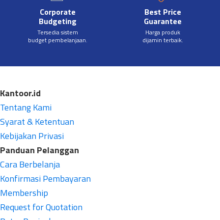
Corporate
Best Price
Budgeting
Guarantee
Tersedia sistem
Harga produk
budget pembelanjaan.
dijamin terbaik.
Kantoor.id
Tentang Kami
Syarat & Ketentuan
Kebijakan Privasi
Panduan Pelanggan
Cara Berbelanja
Konfirmasi Pembayaran
Membership
Request for Quotation