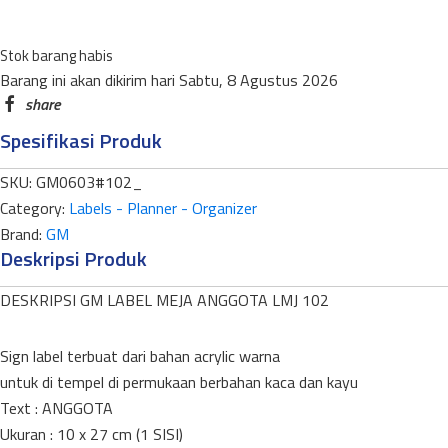
ANGGOTA
LMJ
Stok barang habis
102
Barang ini akan dikirim hari Sabtu, 8 Agustus 2026
quantity
Spesifikasi Produk
SKU:
GM0603#102_
Category:
Labels - Planner - Organizer
Brand:
GM
Deskripsi Produk
DESKRIPSI GM LABEL MEJA ANGGOTA LMJ 102
Sign label terbuat dari bahan acrylic warna
untuk di tempel di permukaan berbahan kaca dan kayu
Text : ANGGOTA
Ukuran : 10 x 27 cm (1 SISI)