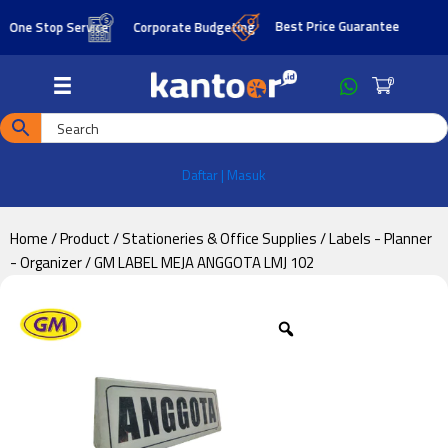
Skip
Skip
Best Price Guarantee
ne Stop Service
Corporate Budgeting
to
to
main
footer
0
content
Daftar | Masuk
Home
/
Product
/
Stationeries & Office Supplies
/
Labels - Planner
- Organizer
/ GM LABEL MEJA ANGGOTA LMJ 102