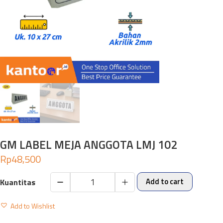
GM LABEL MEJA ANGGOTA LMJ 102
Rp
48,500
Add to cart
GM
LABEL
Add to Wishlist
MEJA