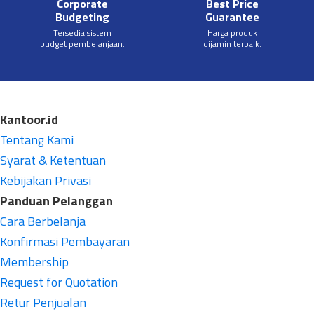
Corporate
Best Price
Budgeting
Guarantee
Tersedia sistem
Harga produk
budget pembelanjaan.
dijamin terbaik.
Kantoor.id
Tentang Kami
Syarat & Ketentuan
Kebijakan Privasi
Panduan Pelanggan
Cara Berbelanja
Konfirmasi Pembayaran
Membership
Request for Quotation
Retur Penjualan