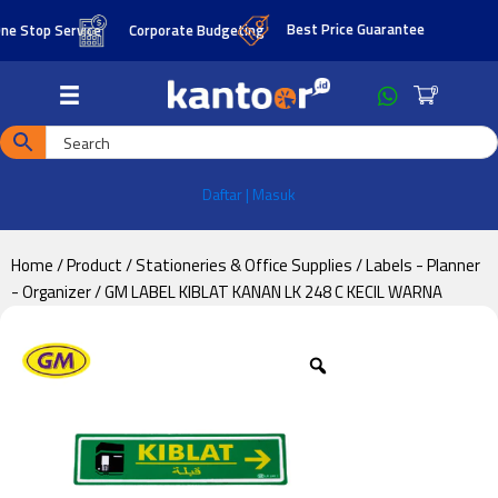
Skip
Skip
Best Price Guarantee
 Stop Service
Corporate Budgeting
to
to
main
footer
0
content
Daftar | Masuk
Home
/
Product
/
Stationeries & Office Supplies
/
Labels - Planner
- Organizer
/ GM LABEL KIBLAT KANAN LK 248 C KECIL WARNA