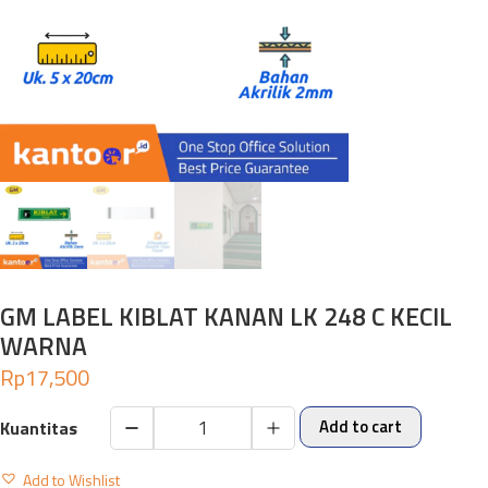
GM LABEL KIBLAT KANAN LK 248 C KECIL
WARNA
Rp
17,500
Add to cart
GM
LABEL
Add to Wishlist