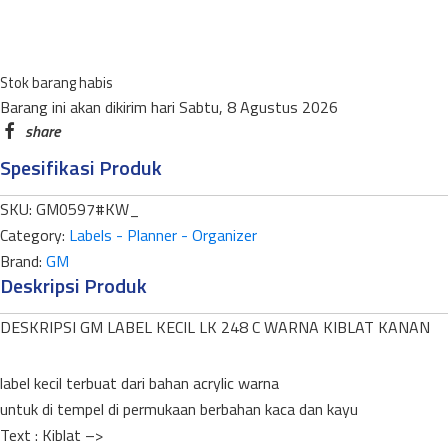
KIBLAT
KANAN
LK
Stok barang habis
248
Barang ini akan dikirim hari Sabtu, 8 Agustus 2026
C
KECIL
Spesifikasi Produk
WARNA
quantity
SKU:
GM0597#KW_
Category:
Labels - Planner - Organizer
Brand:
GM
Deskripsi Produk
DESKRIPSI GM LABEL KECIL LK 248 C WARNA KIBLAT KANAN
label kecil terbuat dari bahan acrylic warna
untuk di tempel di permukaan berbahan kaca dan kayu
Text : Kiblat –>