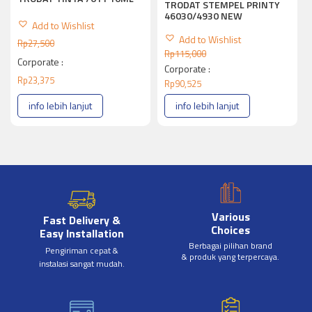
TRODAT STEMPEL PRINTY
46030/4930 NEW
Add to Wishlist
Add to Wishlist
Rp
27,500
Rp
115,000
Corporate :
Corporate :
Rp
23,375
Rp
90,525
info lebih lanjut
info lebih lanjut
Various
Fast Delivery &
Choices
Easy Installation
Berbagai pilihan brand
Pengiriman cepat &
& produk yang terpercaya.
instalasi sangat mudah.