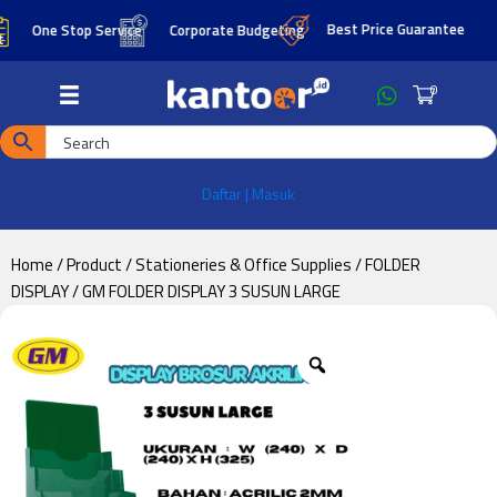
Skip
Skip
Best Price Guarantee
One Stop Service
Corporate Budgeting
to
to
main
footer
0
content
Daftar | Masuk
Home
/
Product
/
Stationeries & Office Supplies
/
FOLDER
DISPLAY
/ GM FOLDER DISPLAY 3 SUSUN LARGE