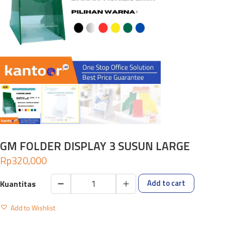
GM FOLDER DISPLAY 3 SUSUN LARGE
Rp
320,000
Add to cart
GM
FOLDER
Add to Wishlist
DISPLAY