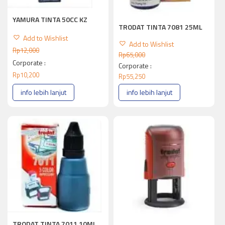
YAMURA TINTA 50CC KZ
TRODAT TINTA 7081 25ML
Add to Wishlist
Add to Wishlist
Rp
12,000
Rp
65,000
Corporate :
Corporate :
Rp
10,200
Rp
55,250
info lebih lanjut
info lebih lanjut
TRODAT TINTA 7011 10ML