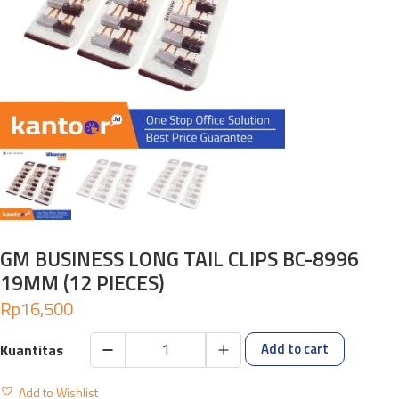
GM BUSINESS LONG TAIL CLIPS BC-8996
19MM (12 PIECES)
Rp
16,500
Add to cart
GM
BUSINESS
Add to Wishlist