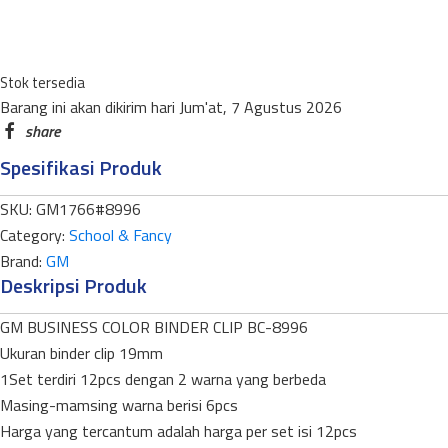
LONG
TAIL
CLIPS
Stok tersedia
BC-
Barang ini akan dikirim hari Jum'at, 7 Agustus 2026
8996
19MM
Spesifikasi Produk
(12
PIECES)
SKU:
GM1766#8996
quantity
Category:
School & Fancy
Brand:
GM
Deskripsi Produk
GM BUSINESS COLOR BINDER CLIP BC-8996
Ukuran binder clip 19mm
1Set terdiri 12pcs dengan 2 warna yang berbeda
Masing-mamsing warna berisi 6pcs
Harga yang tercantum adalah harga per set isi 12pcs