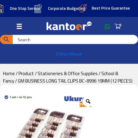
Skip
Skip
Best Price Guarantee
One Stop Service
Corporate Budgeting
to
to
main
footer
0
content
Daftar | Masuk
Home
/
Product
/
Stationeries & Office Supplies
/
School &
Fancy
/ GM BUSINESS LONG TAIL CLIPS BC-8996 19MM (12 PIECES)