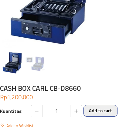
CASH BOX CARL CB-D8660
Rp
1,200,000
Add to cart
CASH
BOX
Add to Wishlist
CARL