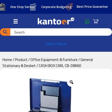
Skip
Skip
Best Price Guarantee
One Stop Service
Corporate Budgeting
to
to
main
footer
0
content
Daftar | Masuk
Home
/
Product
/
Office Equipment & Furniture
/
General
Stationary & Desket
/ CASH BOX CARL CB-D8660