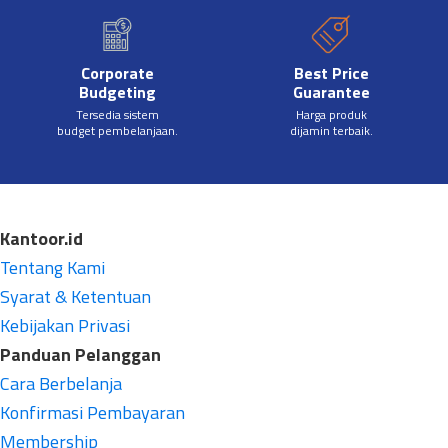
Corporate
Best Price
Budgeting
Guarantee
Tersedia sistem
Harga produk
budget pembelanjaan.
dijamin terbaik.
Kantoor.id
Tentang Kami
Syarat & Ketentuan
Kebijakan Privasi
Panduan Pelanggan
Cara Berbelanja
Konfirmasi Pembayaran
Membership