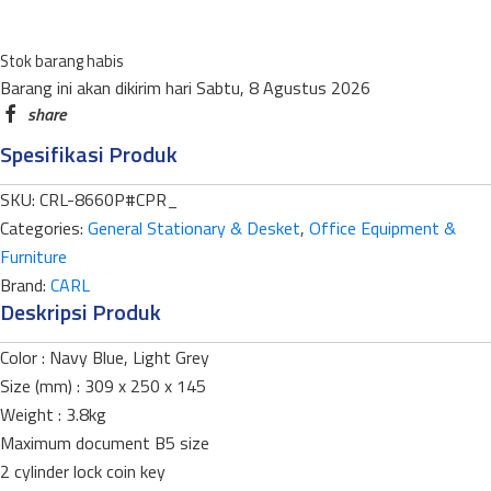
CB-
D8660
Stok barang habis
quantity
Barang ini akan dikirim hari Sabtu, 8 Agustus 2026
Spesifikasi Produk
SKU:
CRL-8660P#CPR_
Categories:
General Stationary & Desket
,
Office Equipment &
Furniture
Brand:
CARL
Deskripsi Produk
Color : Navy Blue, Light Grey
Size (mm) : 309 x 250 x 145
Weight : 3.8kg
Maximum document B5 size
2 cylinder lock coin key