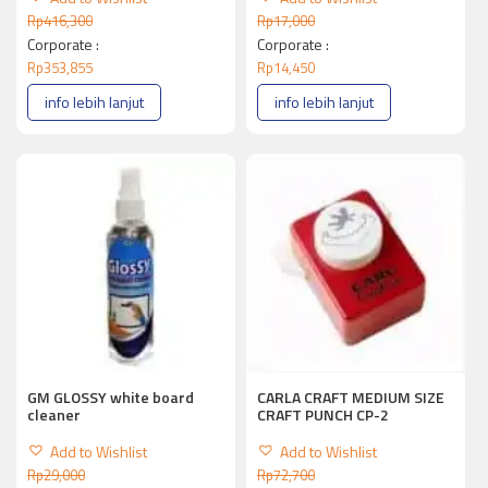
Rp
416,300
Rp
17,000
Corporate :
Corporate :
Rp
353,855
Rp
14,450
info lebih lanjut
info lebih lanjut
GM GLOSSY white board
CARLA CRAFT MEDIUM SIZE
cleaner
CRAFT PUNCH CP-2
Add to Wishlist
Add to Wishlist
Rp
29,000
Rp
72,700