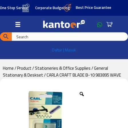
Skip
Skip
Best Price Guarantee
Stop Service
Corporate Budgeting
to
to
main
footer
0
content
Daftar | Masuk
Home
/
Product
/
Stationeries & Office Supplies
/
General
Stationary & Deskset
/ CARLA CRAFT BLADE B-10 983895 WAVE