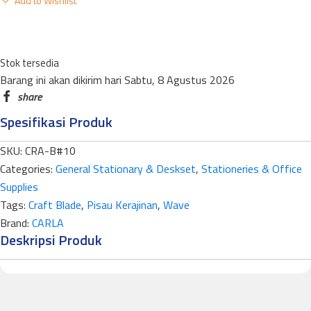
Add to Wishlist
BLADE
B-
10
Stok tersedia
983895
Barang ini akan dikirim hari Sabtu, 8 Agustus 2026
WAVE
quantity
Spesifikasi Produk
SKU:
CRA-B#10
Categories:
General Stationary & Deskset
,
Stationeries & Office
Supplies
Tags:
Craft Blade
,
Pisau Kerajinan
,
Wave
Brand:
CARLA
Deskripsi Produk