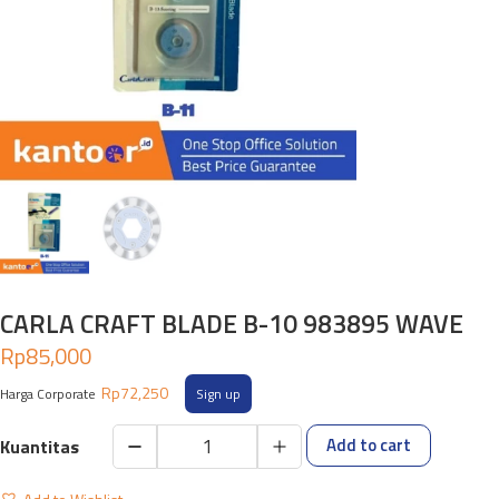
CARLA CRAFT BLADE B-10 983895 WAVE
Rp
85,000
Rp
72,250
Harga Corporate
Sign up
Add to cart
CARLA
CRAFT