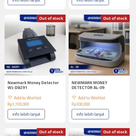
Out of stock
Out of stock
Newmark Money Detector
NEWMARK MONEY
WJ-D8291
DETECTOR AL-09
Add to Wishlist
Add to Wishlist
Rp
1,700,000
Rp
300,000
info lebih lanjut
info lebih lanjut
Out of stock
Out of stock