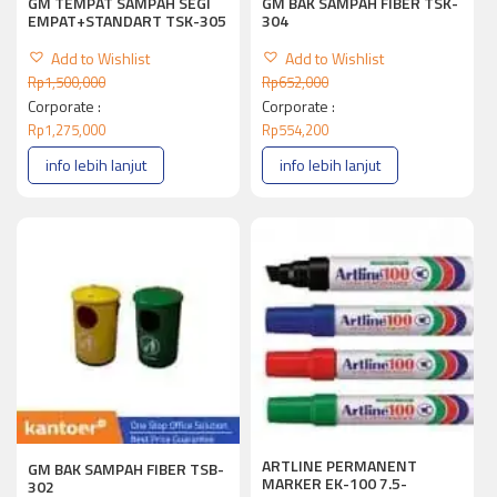
GM TEMPAT SAMPAH SEGI
GM BAK SAMPAH FIBER TSK-
EMPAT+STANDART TSK-305
304
Add to Wishlist
Add to Wishlist
Rp
1,500,000
Rp
652,000
Corporate :
Corporate :
Rp
1,275,000
Rp
554,200
info lebih lanjut
info lebih lanjut
ARTLINE PERMANENT
GM BAK SAMPAH FIBER TSB-
MARKER EK-100 7.5-
302