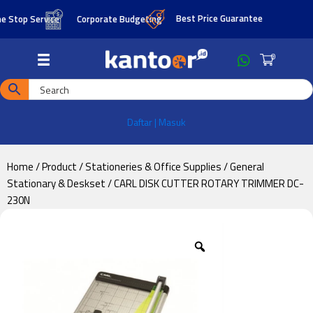
Skip
Skip
Best Price Guarantee
op Service
Corporate Budgeting
to
to
main
footer
0
content
Daftar | Masuk
Home
/
Product
/
Stationeries & Office Supplies
/
General
Stationary & Deskset
/ CARL DISK CUTTER ROTARY TRIMMER DC-
230N