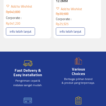
12.0MM
Add to Wishlist
Add to Wishlist
Rp
643,800
Rp
30,500
Corporate :
Corporate :
Rp
547,230
Rp
25,925
info lebih lanjut
info lebih lanjut
Various
Fast Delivery &
Choices
Easy Installation
Berbagai pilihan brand
Pengiriman cepat &
& produk yang terpercaya.
instalasi sangat mudah.