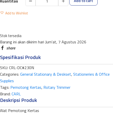
Add to cart
CARL
DISK
Add to Wishlist
CUTTER
ROTARY
TRIMMER
Stok tersedia
DC-
Barang ini akan dikirim hari Jum'at, 7 Agustus 2026
230N
quantity
Spesifikasi Produk
SKU:
CRL-DC#230N
Categories:
General Stationary & Deskset
,
Stationeries & Office
Supplies
Tags:
Pemotong Kertas
,
Rotary Trimmer
Brand:
CARL
Deskripsi Produk
Alat Pemotong Kertas