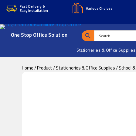
Skip
Skip
Fast Delivery &
Various Choices
Easy Installation
to
to
main
footer
content
One Stop Office Solution
Stationeries & Office Supplies
Home
/
Product
/
Stationeries & Office Supplies
/
School &