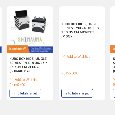
KUBO BOX KIDS JUNGLE
SERIES TYPE-A UK. 35 X
35 X 35 CM MONYET
(MONKI)
Add to Wishlist
KUBO BOX KIDS JUNGLE
K
SERIES TYPE-A UK. 35 X
S
35 X 35 CM ZEBRA
3
(SHIMAUMA)
(
Rp
156,500
Add to Wishlist
Rp
156,500
R
info lebih lanjut
info lebih lanjut