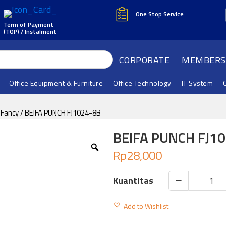
One Stop Service
Term of Payment
(TOP) / Instalment
CORPORATE
MEMBERS
Office Equipment & Furniture
Office Technology
IT System
 Fancy
/ BEIFA PUNCH FJ1024-8B
BEIFA PUNCH FJ1
Rp
28,000
BEIFA
PUNCH
Add to Wishlist
FJ1024-