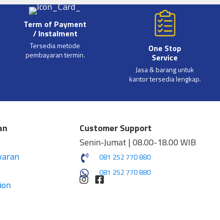
Term of Payment
/ Instalment
Tersedia metode
One Stop
pembayaran termin.
Service
Jasa & barang untuk
kantor tersedia lengkap.
an
Customer Support
Senin-Jumat | 08.00-18.00 WIB
yaran
081 252 770 880
081 252 770 880
ion