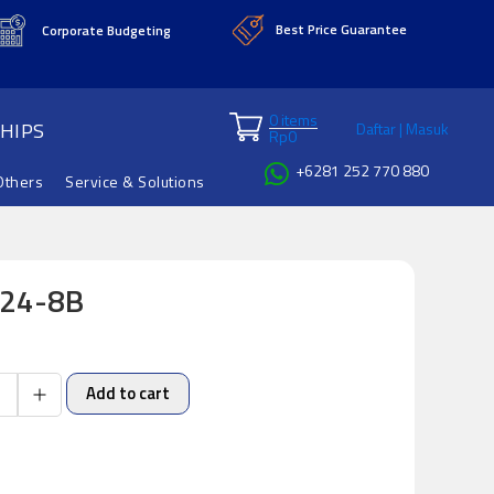
Best Price Guarantee
Corporate Budgeting
0 items
HIPS
Daftar | Masuk
Rp
0
+6281 252 770 880
Others
Service & Solutions
024-8B
Add to cart