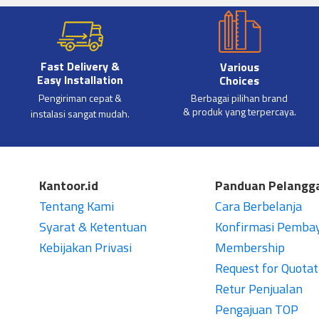
Fast Delivery &
Various
Easy Installation
Choices
Pengiriman cepat &
Berbagai pilihan brand
& produk yang terpercaya.
instalasi sangat mudah.
Kantoor.id
Panduan Pelangg
Tentang Kami
Cara Berbelanja
Syarat & Ketentuan
Konfirmasi Pemba
Kebijakan Privasi
Membership
Request for Quotat
Retur Penjualan
Pengajuan TOP