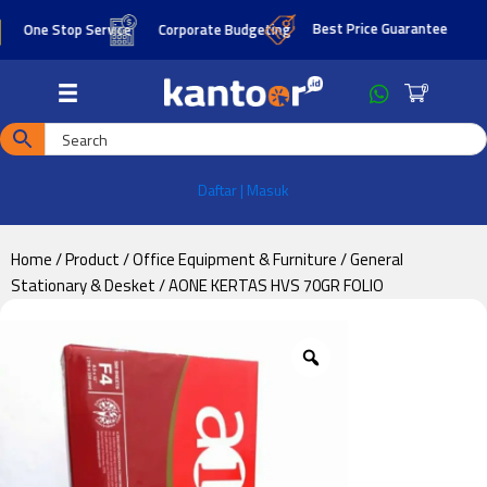
Skip
Skip
Best Price Guarantee
One Stop Service
Corporate Budgeting
to
to
main
footer
0
content
Daftar | Masuk
Home
/
Product
/
Office Equipment & Furniture
/
General
Stationary & Desket
/ AONE KERTAS HVS 70GR FOLIO