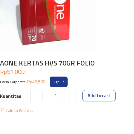
AONE KERTAS HVS 70GR FOLIO
Rp
51,000
Rp
48,500
Harga Corporate
Sign up
Add to cart
AONE
KERTAS
Add to Wishlist
HVS
70GR
FOLIO